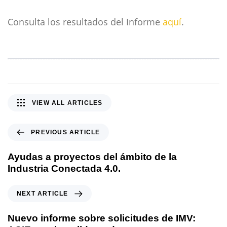
Consulta los resultados del Informe
aquí
.
VIEW ALL ARTICLES
P
PREVIOUS ARTICLE
r
e
Ayudas a proyectos del ámbito de la
v
Industria Conectada 4.0.
i
o
N
NEXT ARTICLE
u
e
s
x
Nuevo informe sobre solicitudes de IMV:
A
t