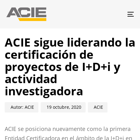
Skip
Skip
links
to
To
primary
na
navigation
Author
Published
Published
Skip
ACIE sigue liderando la
on:
in:
to
certificación de
content
proyectos de I+D+i y
actividad
investigadora
Autor: ACIE
19 octubre, 2020
ACIE
ACIE se posiciona nuevamente como la primera
Entidad Certificadora en el ámbito de la I+D+i en