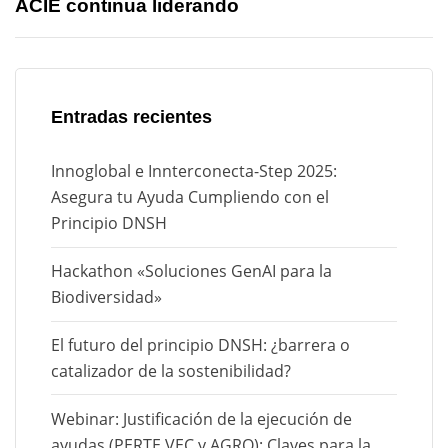
ACIE continua liderando
r
A
t
r
i
t
c
i
l
c
Entradas recientes
e
l
e
Innoglobal e Innterconecta-Step 2025:
Asegura tu Ayuda Cumpliendo con el
Principio DNSH
Hackathon «Soluciones GenAI para la
Biodiversidad»
El futuro del principio DNSH: ¿barrera o
catalizador de la sostenibilidad?
Webinar: Justificación de la ejecución de
ayudas (PERTE VEC y AGRO): Claves para la